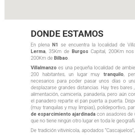
DONDE ESTAMOS
En plena
N1
se encuentra la localidad de Vi
Lerma
, 35Km de
Burgos
Capital, 200Km no
200Km de
Bilbao
.
Villalmanzo
es una pequeña localidad de ambie
200 habitantes, un lugar muy
tranquilo
, pe
necesarios para poder pasar unos días o una
desplazarse grandes distancias. Hay tres bares ,
alimentación, carnicería, panadería, pero aún 
el panadero reparte el pan puerta a puerta. Di
(muy tranquilas y muy limpias), polideportivo, par
de esparcimiento ajardinada
con asadores de u
que no tiene ningún otro lugar en toda le geografí
De tradición vitivinícola, apodados “Cascajuelos”