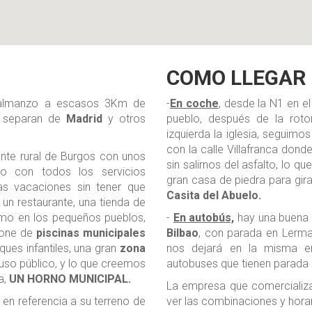
COMO LLEGAR
llalmanzo a escasos 3Km de
-
En coche
, desde la N1 en e
s separan de
Madrid
y otros
pueblo, después de la rot
izquierda la iglesia, seguimo
con la calle Villafranca dond
nte rural de Burgos con unos
sin salirnos del asfalto, lo q
ro con todos los servicios
gran casa de piedra para gir
s vacaciones sin tener que
Casita del Abuelo.
 un restaurante, una tienda de
como en los pequeños pueblos,
-
En autobús,
hay una buena
spone de
piscinas municipales
Bilbao
, con parada en Lerm
ques infantiles, una gran
zona
nos dejará en la misma e
so público, y lo que creemos
autobuses que tienen parada 
a,
UN HORNO MUNICIPAL.
La empresa que comercializa
, en referencia a su terreno de
ver las combinaciones y hora