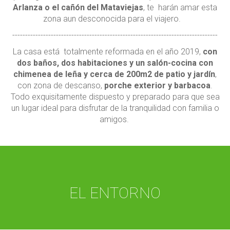
Arlanza o el cañón del Mataviejas
, te harán amar esta
zona aun desconocida para el viajero.
--------------------------------------------------------------------------------
La casa está totalmente reformada en el año 2019,
con
dos baños, dos habitaciones y un salón-cocina con
chimenea de leña y cerca de 200m2 de patio y jardín
,
con zona de descanso,
porche exterior y barbacoa
.
Todo exquisitamente dispuesto y preparado para que sea
un lugar ideal para disfrutar de la tranquilidad con familia o
amigos.
EL ENTORNO